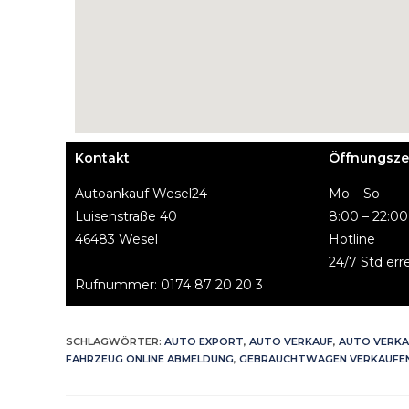
Kontakt
Öffnungsze
Autoankauf Wesel24
Mo – So
Luisenstraße 40
8:00 – 22:00
46483 Wesel
Hotline
24/7 Std err
Rufnummer: 0174 87 20 20 3
SCHLAGWÖRTER
:
AUTO EXPORT
,
AUTO VERKAUF
,
AUTO VERKA
FAHRZEUG ONLINE ABMELDUNG
,
GEBRAUCHTWAGEN VERKAUFE